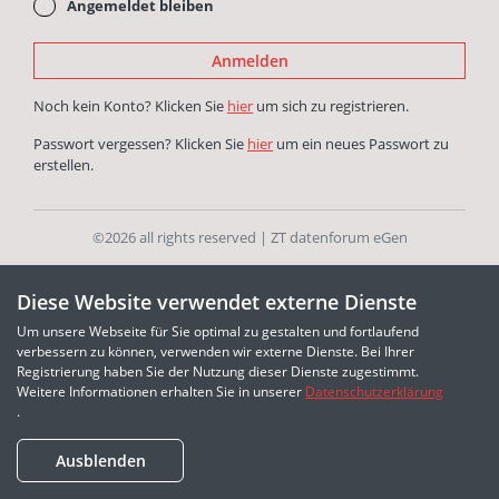
Angemeldet bleiben
Anmelden
Noch kein Konto? Klicken Sie
hier
um sich zu registrieren.
Passwort vergessen? Klicken Sie
hier
um ein neues Passwort zu
erstellen.
©2026 all rights reserved | ZT datenforum eGen
Diese Website verwendet externe Dienste
Um unsere Webseite für Sie optimal zu gestalten und fortlaufend
verbessern zu können, verwenden wir externe Dienste. Bei Ihrer
Registrierung haben Sie der Nutzung dieser Dienste zugestimmt.
Weitere Informationen erhalten Sie in unserer
Datenschutzerklärung
.
Ausblenden